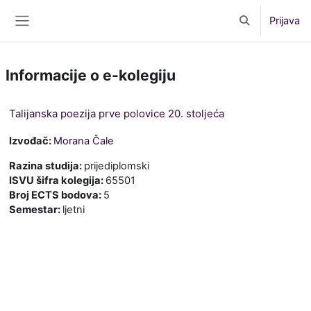
Preskoči na sadržaj
Prijava
Toggle search 
Bočni panel
Informacije o e-kolegiju
Talijanska poezija prve polovice 20. stoljeća
Izvođač:
Morana Čale
Razina studija
:
prijediplomski
ISVU šifra kolegija
:
65501
Broj ECTS bodova
:
5
Semestar
:
ljetni