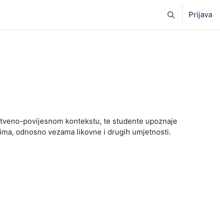
Prijava
Toggle search 
uštveno-povijesnom kontekstu, te studente upoznaje
lima, odnosno vezama likovne i drugih umjetnosti.