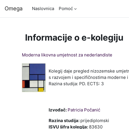
Preskoči na sadržaj
Omega
Naslovnica
Pomoć
Informacije o e-kolegiju
Moderna likovna umjetnost za nederlandiste
Kolegij daje pregled nizozemske umjetn
s razvojem i specifičnostima moderne i
Razina studija: PD. ECTS: 3
Izvođač:
Patricia Počanić
Razina studija
:
prijediplomski
ISVU šifra kolegija
:
83630