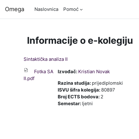
Preskoči na sadržaj
Omega
Naslovnica
Pomoć
Informacije o e-kolegiju
Sintaktička analiza II
Fotka SA
Izvođač:
Kristian Novak
II.pdf
Razina studija
:
prijediplomski
ISVU šifra kolegija
:
80897
Broj ECTS bodova
:
2
Semestar
:
ljetni