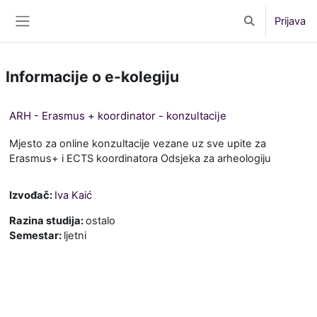
Preskoči na sadržaj
Prijava
Toggle search 
Bočni panel
Informacije o e-kolegiju
ARH - Erasmus + koordinator - konzultacije
Mjesto za online konzultacije vezane uz sve upite za
Erasmus+ i ECTS koordinatora Odsjeka za arheologiju
Izvođač:
Iva Kaić
Razina studija
:
ostalo
Semestar
:
ljetni