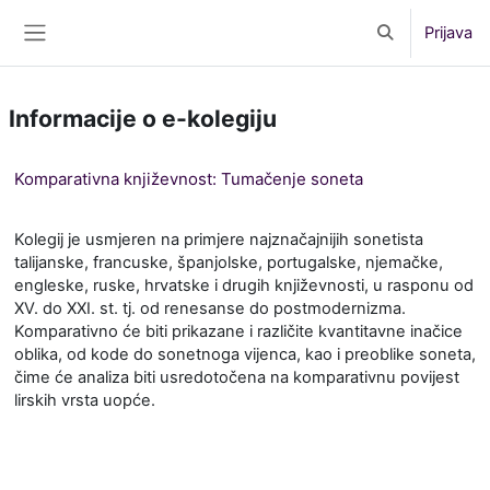
Preskoči na sadržaj
Prijava
Toggle search 
Bočni panel
Informacije o e-kolegiju
Komparativna književnost: Tumačenje soneta
Kolegij je usmjeren na primjere najznačajnijih sonetista
talijanske, francuske, španjolske, portugalske, njemačke,
engleske, ruske, hrvatske i drugih književnosti, u rasponu od
XV. do XXI. st. tj. od renesanse do postmodernizma.
Komparativno će biti prikazane i različite kvantitavne inačice
oblika, od kode do sonetnoga vijenca, kao i preoblike soneta,
čime će analiza biti usredotočena na komparativnu povijest
lirskih vrsta uopće.