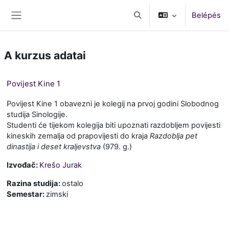
Tovább a fő tartalomhoz
Belépés
Keresési bemeneti adatok 
Oldalpanel
A kurzus adatai
Povijest Kine 1
Povijest Kine 1 obavezni je kolegij na prvoj godini Slobodnog
studija Sinologije.
Studenti će tijekom kolegija biti upoznati razdobljem povijesti
kineskih zemalja od prapovijesti do kraja
Razdoblja pet
dinastija i deset kraljevstva
(979. g.)
Izvođač:
Krešo Jurak
Razina studija
:
ostalo
Semestar
:
zimski