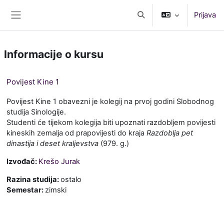
Idi na glavni sadržaj
Prijava
Uključi/isključi polje za p
Bočni panel
Informacije o kursu
Povijest Kine 1
Povijest Kine 1 obavezni je kolegij na prvoj godini Slobodnog
studija Sinologije.
Studenti će tijekom kolegija biti upoznati razdobljem povijesti
kineskih zemalja od prapovijesti do kraja
Razdoblja pet
dinastija i deset kraljevstva
(979. g.)
Izvođač:
Krešo Jurak
Razina studija
:
ostalo
Semestar
:
zimski