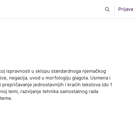
Prijava
Toggle search 
čkoj ispravnosti u sklopu standardnoga njemačkog
enice, negacija, uvod u morfologiju glagola. Usmena i
prepričavanje jednostavnijih i kraćih tekstova (do 1
đenoj temi, razvijanje tehnika samostalnog rada
 teme.