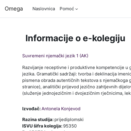
Preskoči na sadržaj
Omega
Naslovnica
Pomoć
Informacije o e-kolegiju
Suvremeni njemački jezik 1 (AK)
Razvijanje receptivne i produktivne kompetencije u 
jezika. Gramatički sadržaji: tvorba i deklinacija imen
pismena obrada autentičnih tekstova s njemačkoga gov
stranice), analitički prijevod jezično zahtjevnih dije
(služenje jednojezičnim i dvojezičnim rječnicima, le
Izvođač:
Antonela Konjevod
Razina studija
:
prijediplomski
ISVU šifra kolegija
:
95350