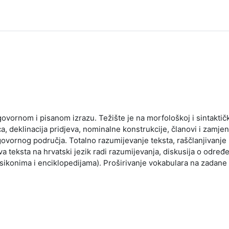
govornom i pisanom izrazu. Težište je na morfološkoj i sintakti
ica, deklinacija pridjeva, nominalne konstrukcije, članovi i zamj
ornog područja. Totalno razumijevanje teksta, raščlanjivanje i 
lova teksta na hrvatski jezik radi razumijevanja, diskusija o odre
ksikonima i enciklopedijama). Proširivanje vokabulara na zadane