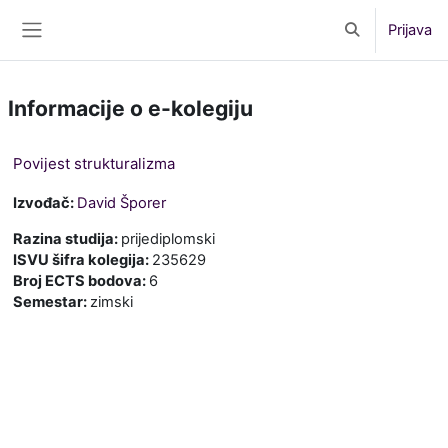
Preskoči na sadržaj
Prijava
Toggle search 
Bočni panel
Informacije o e-kolegiju
Povijest strukturalizma
Izvođač:
David Šporer
Razina studija
:
prijediplomski
ISVU šifra kolegija
:
235629
Broj ECTS bodova
:
6
Semestar
:
zimski