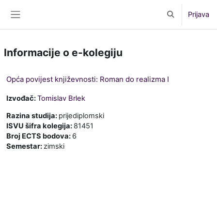
Preskoči na sadržaj
Prijava
Toggle search 
Bočni panel
Informacije o e-kolegiju
Opća povijest književnosti: Roman do realizma I
Izvođač:
Tomislav Brlek
Razina studija
:
prijediplomski
ISVU šifra kolegija
:
81451
Broj ECTS bodova
:
6
Semestar
:
zimski