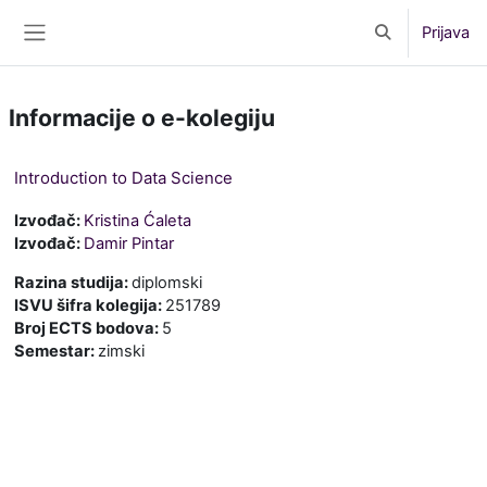
Preskoči na sadržaj
Prijava
Toggle search 
Bočni panel
Informacije o e-kolegiju
Introduction to Data Science
Izvođač:
Kristina Ćaleta
Izvođač:
Damir Pintar
Razina studija
:
diplomski
ISVU šifra kolegija
:
251789
Broj ECTS bodova
:
5
Semestar
:
zimski