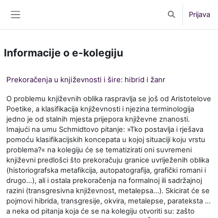
Preskoči na sadržaj
Prijava
Toggle search 
Bočni panel
Informacije o e-kolegiju
Prekoračenja u književnosti i šire: hibrid i žanr
O problemu književnih oblika raspravlja se još od Aristotelove
Poetike, a klasifikacija književnosti i njezina terminologija
jedno je od stalnih mjesta prijepora književne znanosti.
Imajući na umu Schmidtovo pitanje: »Tko postavlja i rješava
pomoću klasifikacijskih koncepata u kojoj situaciji koju vrstu
problema?« na kolegiju će se tematizirati oni suvremeni
književni predlošci što prekoračuju granice uvriježenih oblika
(historiografska metafikcija, autopatografija, grafički romani i
drugo…), ali i ostala prekoračenja na formalnoj ili sadržajnoj
razini (transgresivna književnost, metalepsa…). Skicirat će se
pojmovi hibrida, transgresije, okvira, metalepse, parateksta …
a neka od pitanja koja će se na kolegiju otvoriti su: zašto