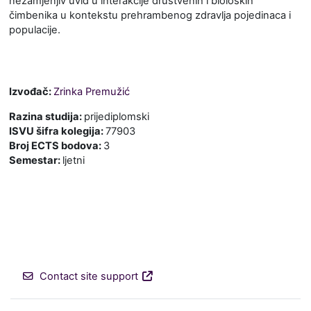
nezamjenjiv uvid u interakcije društvenih i bioloških
čimbenika u kontekstu prehrambenog zdravlja pojedinaca i
populacije.
Izvođač:
Zrinka Premužić
Razina studija
:
prijediplomski
ISVU šifra kolegija
:
77903
Broj ECTS bodova
:
3
Semestar
:
ljetni
Contact site support