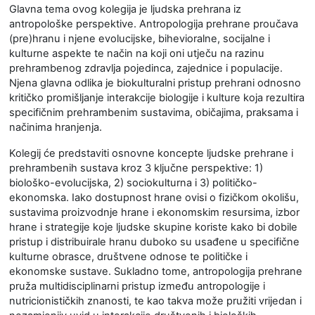
Glavna tema ovog kolegija je ljudska prehrana iz
antropološke perspektive. Antropologija prehrane proučava
(pre)hranu i njene evolucijske, bihevioralne, socijalne i
kulturne aspekte te način na koji oni utječu na razinu
prehrambenog zdravlja pojedinca, zajednice i populacije.
Njena glavna odlika je biokulturalni pristup prehrani odnosno
kritičko promišljanje interakcije biologije i kulture koja rezultira
specifičnim prehrambenim sustavima, običajima, praksama i
načinima hranjenja.
Kolegij će predstaviti osnovne koncepte ljudske prehrane i
prehrambenih sustava kroz 3 ključne perspektive: 1)
biološko-evolucijska, 2) sociokulturna i 3) političko-
ekonomska. Iako dostupnost hrane ovisi o fizičkom okolišu,
sustavima proizvodnje hrane i ekonomskim resursima, izbor
hrane i strategije koje ljudske skupine koriste kako bi dobile
pristup i distribuirale hranu duboko su usađene u specifične
kulturne obrasce, društvene odnose te političke i
ekonomske sustave. Sukladno tome, antropologija prehrane
pruža multidisciplinarni pristup između antropologije i
nutricionističkih znanosti, te kao takva može pružiti vrijedan i