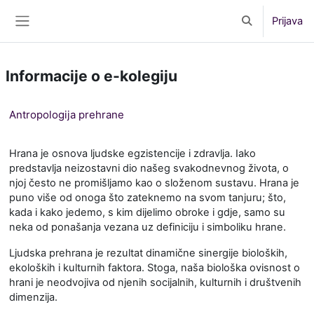
Preskoči na sadržaj
Prijava
Toggle search 
Bočni panel
Informacije o e-kolegiju
Antropologija prehrane
Hrana je osnova ljudske egzistencije i zdravlja. Iako
predstavlja neizostavni dio našeg svakodnevnog života, o
njoj često ne promišljamo kao o složenom sustavu. Hrana je
puno više od onoga što zateknemo na svom tanjuru; što,
kada i kako jedemo, s kim dijelimo obroke i gdje, samo su
neka od ponašanja vezana uz definiciju i simboliku hrane.
Ljudska prehrana je rezultat dinamične sinergije bioloških,
ekoloških i kulturnih faktora. Stoga, naša biološka ovisnost o
hrani je neodvojiva od njenih socijalnih, kulturnih i društvenih
dimenzija.