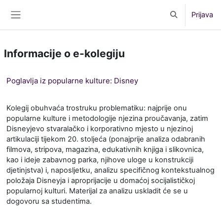
Preskoči na sadržaj
Prijava
Toggle search 
Bočni panel
Informacije o e-kolegiju
Poglavlja iz popularne kulture: Disney
Kolegij obuhvaća trostruku problematiku: najprije onu
popularne kulture i metodologije njezina proučavanja, zatim
Disneyjevo stvaralačko i korporativno mjesto u njezinoj
artikulaciji tijekom 20. stoljeća (ponajprije analiza odabranih
filmova, stripova, magazina, edukativnih knjiga i slikovnica,
kao i ideje zabavnog parka, njihove uloge u konstrukciji
djetinjstva) i, naposljetku, analizu specifičnog kontekstualnog
položaja Disneyja i aproprijacije u domaćoj socijalističkoj
popularnoj kulturi. Materijal za analizu uskladit će se u
dogovoru sa studentima.