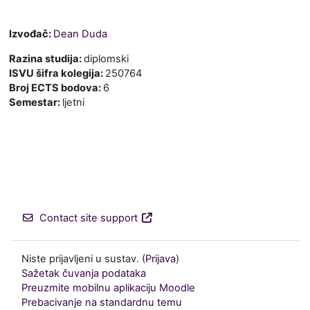
Izvođač:
Dean Duda
Razina studija
:
diplomski
ISVU šifra kolegija
:
250764
Broj ECTS bodova
:
6
Semestar
:
ljetni
Contact site support
Niste prijavljeni u sustav. (
Prijava
)
Sažetak čuvanja podataka
Preuzmite mobilnu aplikaciju Moodle
Prebacivanje na standardnu temu