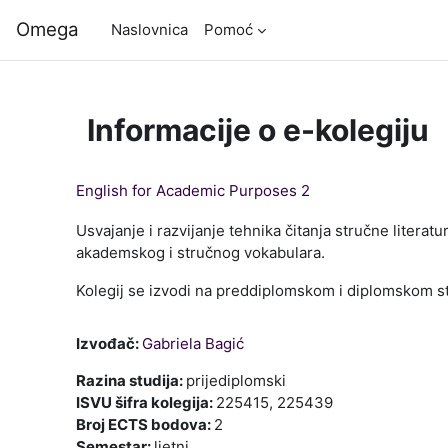
Preskoči na sadržaj
Omega
Naslovnica
Pomoć
Informacije o e-kolegiju
English for Academic Purposes 2
Usvajanje i razvijanje tehnika čitanja stručne litera
akademskog i stručnog vokabulara.
Kolegij se izvodi na preddiplomskom i diplomskom st
Izvođač:
Gabriela Bagić
Razina studija
:
prijediplomski
ISVU šifra kolegija
:
225415, 225439
Broj ECTS bodova
:
2
Semestar
:
ljetni