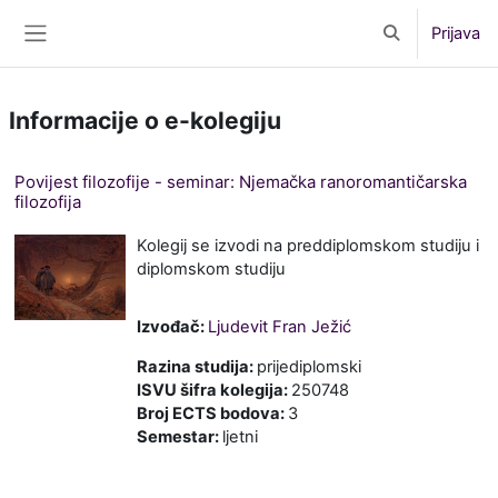
Preskoči na sadržaj
Prijava
Toggle search 
Bočni panel
Informacije o e-kolegiju
Povijest filozofije - seminar: Njemačka ranoromantičarska
filozofija
Kolegij se izvodi na preddiplomskom studiju i
diplomskom studiju
Izvođač:
Ljudevit Fran Ježić
Razina studija
:
prijediplomski
ISVU šifra kolegija
:
250748
Broj ECTS bodova
:
3
Semestar
:
ljetni