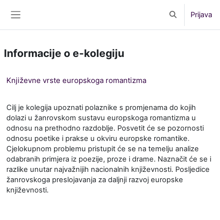
Preskoči na sadržaj
Prijava
Toggle search 
Bočni panel
Informacije o e-kolegiju
Književne vrste europskoga romantizma
Cilj je kolegija upoznati polaznike s promjenama do kojih
dolazi u žanrovskom sustavu europskoga romantizma u
odnosu na prethodno razdoblje. Posvetit će se pozornosti
odnosu poetike i prakse u okviru europske romantike.
Cjelokupnom problemu pristupit će se na temelju analize
odabranih primjera iz poezije, proze i drame. Naznačit će se i
razlike unutar najvažnijih nacionalnih književnosti. Posljedice
žanrovskoga preslojavanja za daljnji razvoj europske
književnosti.