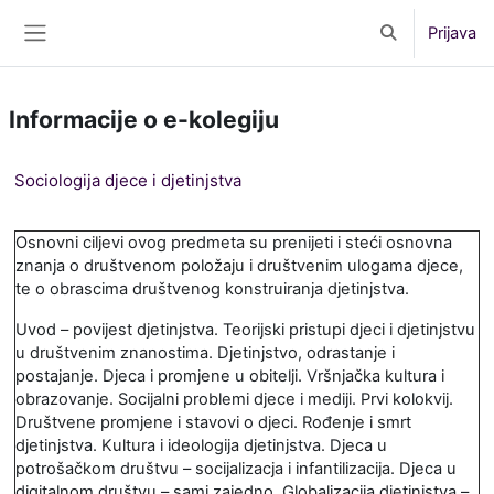
Preskoči na sadržaj
Prijava
Toggle search 
Bočni panel
Informacije o e-kolegiju
Sociologija djece i djetinjstva
Osnovni ciljevi ovog predmeta su prenijeti i steći osnovna
znanja o društvenom položaju i društvenim ulogama djece,
te o obrascima društvenog konstruiranja djetinjstva.
Uvod – povijest djetinjstva. Teorijski pristupi djeci i djetinjstvu
u društvenim znanostima. Djetinjstvo, odrastanje i
postajanje. Djeca i promjene u obitelji. Vršnjačka kultura i
obrazovanje. Socijalni problemi djece i mediji. Prvi kolokvij.
Društvene promjene i stavovi o djeci. Rođenje i smrt
djetinjstva. Kultura i ideologija djetinjstva. Djeca u
potrošačkom društvu – socijalizacja i infantilizacija. Djeca u
digitalnom društvu – sami zajedno. Globalizacija djetinjstva –