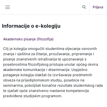
Preskoči na sadržaj
Prijava
Toggle search 
Bočni panel
Informacije o e-kolegiju
Akademsko pisanje (filozofija)
Cilj je kolegija omogućiti studentima stjecanje osnovnih
znanja i vještina za čitanje, proučavanje, pripremanje i
pisanje znanstvenih istraživanja te upoznavanje s
posebnostima filozofijskog pristupa unutar općeg okvira
akademske komunikacije i diseminacije. Uspješno
polaganje kolegija olakšat će izvršavanje predmetnih
obveza na prijediplomskom studiju, posebice na
seminarima, poboljšati konačne rezultate studentskog rada
te ojačati opće znanstveno-nastavne kompetencije
predviđene studijskim programom.