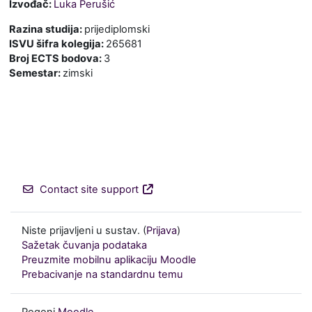
Izvođač:
Luka Perušić
Razina studija
:
prijediplomski
ISVU šifra kolegija
:
265681
Broj ECTS bodova
:
3
Semestar
:
zimski
Contact site support
Niste prijavljeni u sustav. (
Prijava
)
Sažetak čuvanja podataka
Preuzmite mobilnu aplikaciju Moodle
Prebacivanje na standardnu temu