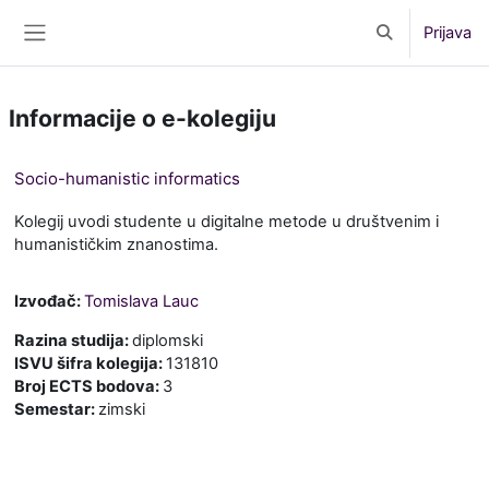
Preskoči na sadržaj
Prijava
Toggle search 
Bočni panel
Informacije o e-kolegiju
Socio-humanistic informatics
Kolegij uvodi studente u digitalne metode u društvenim i
humanističkim znanostima.
Izvođač:
Tomislava Lauc
Razina studija
:
diplomski
ISVU šifra kolegija
:
131810
Broj ECTS bodova
:
3
Semestar
:
zimski