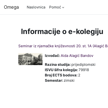
Preskoči na sadržaj
Omega
Naslovnica
Pomoć
Informacije o e-kolegiju
Seminar iz njemačke književnosti 20. st. 1A (Alagić 
Izvođač:
Aida Alagić Bandov
Razina studija
:
prijediplomski
ISVU šifra kolegija
:
79918
Broj ECTS bodova
:
2
Semestar
:
zimski