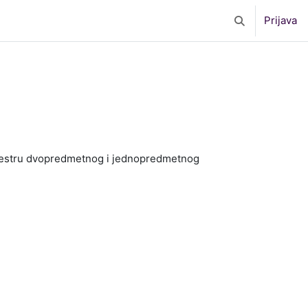
Prijava
Toggle search 
semestru dvopredmetnog i jednopredmetnog