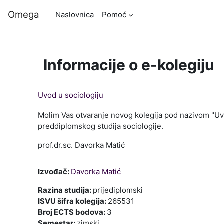
Preskoči na sadržaj
Omega
Naslovnica
Pomoć
Informacije o e-kolegiju
Uvod u sociologiju
Molim Vas otvaranje novog kolegija pod nazivom "Uv
preddiplomskog studija sociologije.
prof.dr.sc. Davorka Matić
Izvođač:
Davorka Matić
Razina studija
:
prijediplomski
ISVU šifra kolegija
:
265531
Broj ECTS bodova
:
3
Semestar
:
zimski