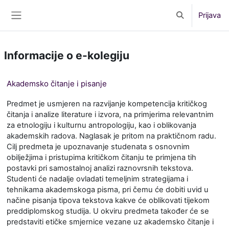
Preskoči na sadržaj
Prijava
Toggle search 
Bočni panel
Informacije o e-kolegiju
Akademsko čitanje i pisanje
Predmet je usmjeren na razvijanje kompetencija kritičkog
čitanja i analize literature i izvora, na primjerima relevantnim
za etnologiju i kulturnu antropologiju, kao i oblikovanja
akademskih radova. Naglasak je pritom na praktičnom radu.
Cilj predmeta je upoznavanje studenata s osnovnim
obilježjima i pristupima kritičkom čitanju te primjena tih
postavki pri samostalnoj analizi raznovrsnih tekstova.
Studenti će nadalje ovladati temeljnim strategijama i
tehnikama akademskoga pisma, pri čemu će dobiti uvid u
načine pisanja tipova tekstova kakve će oblikovati tijekom
preddiplomskog studija. U okviru predmeta također će se
predstaviti etičke smjernice vezane uz akademsko čitanje i