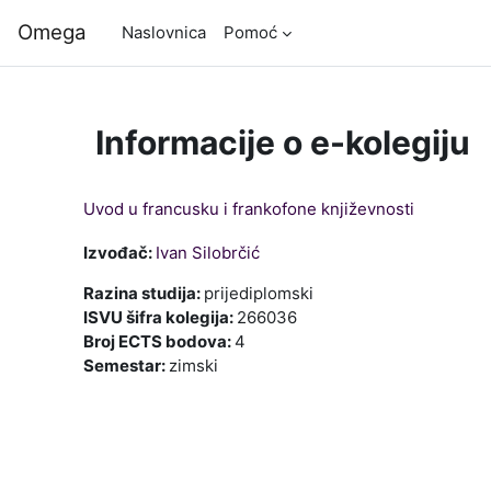
Preskoči na sadržaj
Omega
Naslovnica
Pomoć
Informacije o e-kolegiju
Uvod u francusku i frankofone književnosti
Izvođač:
Ivan Silobrčić
Razina studija
:
prijediplomski
ISVU šifra kolegija
:
266036
Broj ECTS bodova
:
4
Semestar
:
zimski