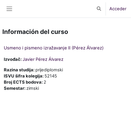
Salta al contenido principal
Acceder
Selector de bús
Panel lateral
Información del curso
Usmeno i pismeno izražavanje II (Pérez Álvarez)
Izvođač:
Javier Pérez Álvarez
Razina studija
:
prijediplomski
ISVU šifra kolegija
:
52145
Broj ECTS bodova
:
2
Semestar
:
zimski