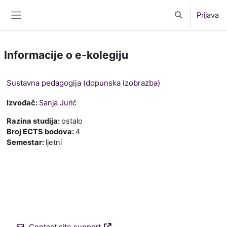
Preskoči na sadržaj
Prijava
Toggle search 
Bočni panel
Informacije o e-kolegiju
Sustavna pedagogija (dopunska izobrazba)
Izvođač:
Sanja Jurić
Razina studija
:
ostalo
Broj ECTS bodova
:
4
Semestar
:
ljetni