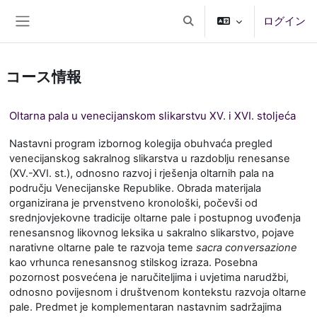
メインコンテンツへスキップする
ログイン
検索入力に切り替える
サイドパネル
コース情報
Oltarna pala u venecijanskom slikarstvu XV. i XVI. stoljeća
Nastavni program izbornog kolegija obuhvaća pregled
venecijanskog sakralnog slikarstva u razdoblju renesanse
(XV.-XVI. st.), odnosno razvoj i rješenja oltarnih pala na
području Venecijanske Republike. Obrada materijala
organizirana je prvenstveno kronološki, počevši od
srednjovjekovne tradicije oltarne pale i postupnog uvođenja
renesansnog likovnog leksika u sakralno slikarstvo, pojave
narativne oltarne pale te razvoja teme
sacra conversazione
kao vrhunca renesansnog stilskog izraza. Posebna
pozornost posvećena je naručiteljima i uvjetima narudžbi,
odnosno povijesnom i društvenom kontekstu razvoja oltarne
pale. Predmet je komplementaran nastavnim sadržajima