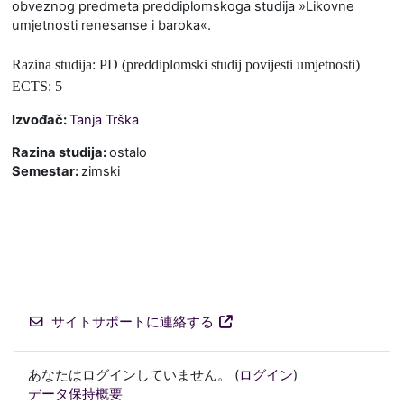
obveznog predmeta preddiplomskoga studija »Likovne
umjetnosti renesanse i baroka«.
Razina studija: PD (preddiplomski studij povijesti umjetnosti)
ECTS: 5
Izvođač:
Tanja Trška
Razina studija
:
ostalo
Semestar
:
zimski
サイトサポートに連絡する
あなたはログインしていません。 (
ログイン
)
データ保持概要