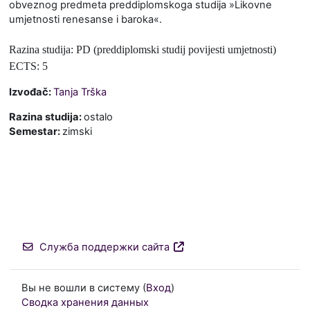
obveznog predmeta preddiplomskoga studija »Likovne
umjetnosti renesanse i baroka«.
Razina studija: PD (preddiplomski studij povijesti umjetnosti)
ECTS: 5
Izvođač:
Tanja Trška
Razina studija
:
ostalo
Semestar
:
zimski
Служба поддержки сайта
Вы не вошли в систему (
Вход
)
Сводка хранения данных