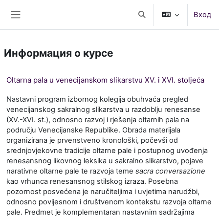
Перейти к основному содержанию
Вход
Изменить данные поис
Боковая панель
Информация о курсе
Oltarna pala u venecijanskom slikarstvu XV. i XVI. stoljeća
Nastavni program izbornog kolegija obuhvaća pregled
venecijanskog sakralnog slikarstva u razdoblju renesanse
(XV.-XVI. st.), odnosno razvoj i rješenja oltarnih pala na
području Venecijanske Republike. Obrada materijala
organizirana je prvenstveno kronološki, počevši od
srednjovjekovne tradicije oltarne pale i postupnog uvođenja
renesansnog likovnog leksika u sakralno slikarstvo, pojave
narativne oltarne pale te razvoja teme
sacra conversazione
kao vrhunca renesansnog stilskog izraza. Posebna
pozornost posvećena je naručiteljima i uvjetima narudžbi,
odnosno povijesnom i društvenom kontekstu razvoja oltarne
pale. Predmet je komplementaran nastavnim sadržajima