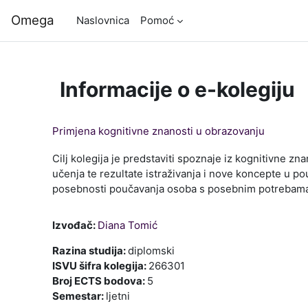
Preskoči na sadržaj
Omega
Naslovnica
Pomoć
Informacije o e-kolegiju
Primjena kognitivne znanosti u obrazovanju
Cilj kolegija je predstaviti spoznaje iz kognitivne z
učenja te rezultate istraživanja i nove koncepte u po
posebnosti poučavanja osoba s posebnim potrebam
Izvođač:
Diana Tomić
Razina studija
:
diplomski
ISVU šifra kolegija
:
266301
Broj ECTS bodova
:
5
Semestar
:
ljetni