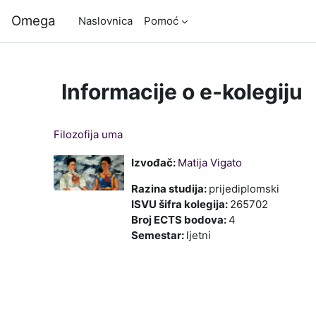
Preskoči na sadržaj
Omega
Naslovnica
Pomoć
Informacije o e-kolegiju
Filozofija uma
Izvođač:
Matija Vigato
Razina studija
:
prijediplomski
ISVU šifra kolegija
:
265702
Broj ECTS bodova
:
4
Semestar
:
ljetni