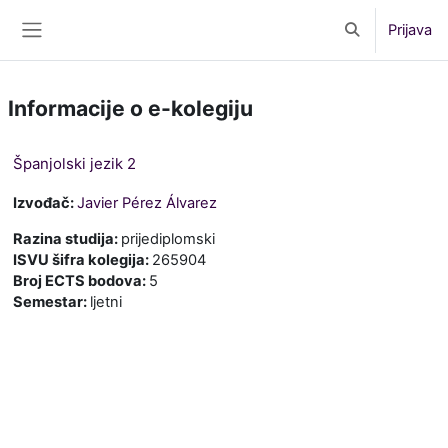
Preskoči na sadržaj
Prijava
Toggle search 
Bočni panel
Informacije o e-kolegiju
Španjolski jezik 2
Izvođač:
Javier Pérez Álvarez
Razina studija
:
prijediplomski
ISVU šifra kolegija
:
265904
Broj ECTS bodova
:
5
Semestar
:
ljetni