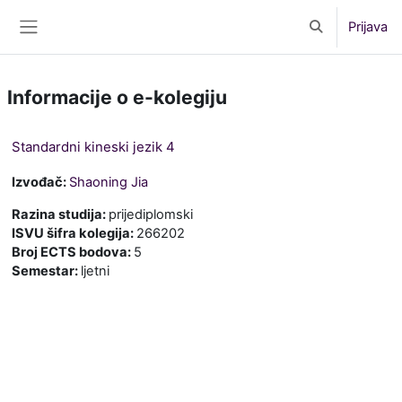
Preskoči na sadržaj
Prijava
Toggle search 
Bočni panel
Informacije o e-kolegiju
Standardni kineski jezik 4
Izvođač:
Shaoning Jia
Razina studija
:
prijediplomski
ISVU šifra kolegija
:
266202
Broj ECTS bodova
:
5
Semestar
:
ljetni