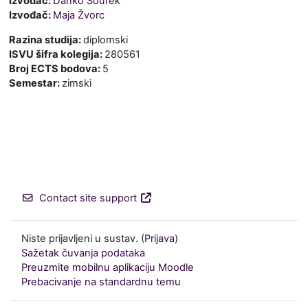
Izvođač:
Danko Šourek
Izvođač:
Maja Žvorc
Razina studija
:
diplomski
ISVU šifra kolegija
:
280561
Broj ECTS bodova
:
5
Semestar
:
zimski
Contact site support
Niste prijavljeni u sustav. (
Prijava
)
Sažetak čuvanja podataka
Preuzmite mobilnu aplikaciju Moodle
Prebacivanje na standardnu temu