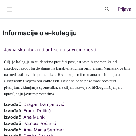
Preskoči na sadržaj
Prijava
Toggle search 
Bočni panel
Informacije o e-kolegiju
Javna skulptura od antike do suvremenosti
Cilj
je kolegija sa studentima proučiti povijest javnih spomenika od
antičkog razdoblja do danas na karakterističnim primjerima. Naglasak će biti
na povijesti javnih spomenika u Hrvatskoj s referencama na situaciju u
europskom i svjetskom kontekstu. Posebna će se pozornost posvetiti
pitanjima uklanjanja spomenika, a s ciljem razvoja kritičkog mišljenja o
upravljanju javnim prostorima.
Izvođač:
Dragan Damjanović
Izvođač:
Frano Dulibić
Izvođač:
Ana Munk
Izvođač:
Patricia Počanić
Izvođač:
Ana-Marija Senfner