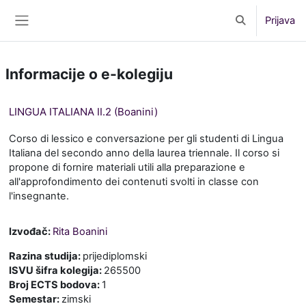
Preskoči na sadržaj
Prijava
Toggle search 
Bočni panel
Informacije o e-kolegiju
LINGUA ITALIANA II.2 (Boanini)
Corso di lessico e conversazione per gli studenti di Lingua
Italiana del secondo anno della laurea triennale. Il corso si
propone di fornire materiali utili alla preparazione e
all'approfondimento dei contenuti svolti in classe con
l'insegnante.
Izvođač:
Rita Boanini
Razina studija
:
prijediplomski
ISVU šifra kolegija
:
265500
Broj ECTS bodova
:
1
Semestar
:
zimski