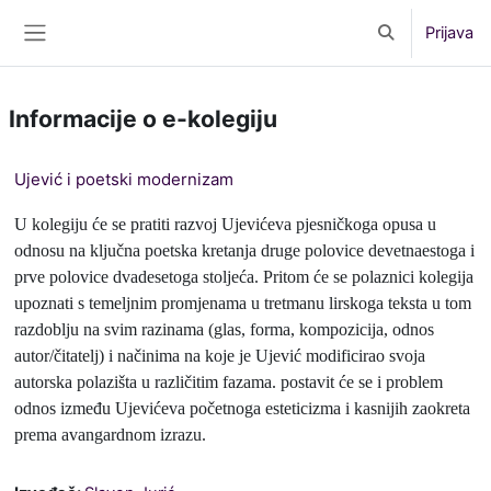
Preskoči na sadržaj
Prijava
Toggle search 
Bočni panel
Informacije o e-kolegiju
Ujević i poetski modernizam
U kolegiju će se pratiti razvoj Ujevićeva pjesničkoga opusa u
odnosu na ključna poetska kretanja druge polovice devetnaestoga i
prve polovice dvadesetoga stoljeća. Pritom će se polaznici kolegija
upoznati s temeljnim promjenama u tretmanu lirskoga teksta u tom
razdoblju na svim razinama (glas, forma, kompozicija, odnos
autor/čitatelj) i načinima na koje je Ujević modificirao svoja
autorska polazišta u različitim fazama. postavit će se i problem
odnos između Ujevićeva početnoga esteticizma i kasnijih zaokreta
prema avangardnom izrazu.