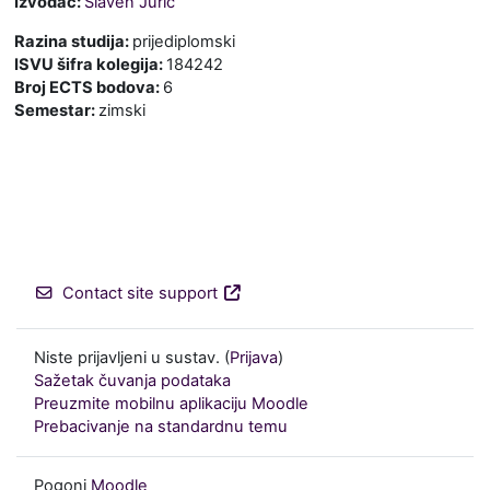
Izvođač:
Slaven Jurić
Razina studija
:
prijediplomski
ISVU šifra kolegija
:
184242
Broj ECTS bodova
:
6
Semestar
:
zimski
Contact site support
Niste prijavljeni u sustav. (
Prijava
)
Sažetak čuvanja podataka
Preuzmite mobilnu aplikaciju Moodle
Prebacivanje na standardnu temu
Pogoni
Moodle