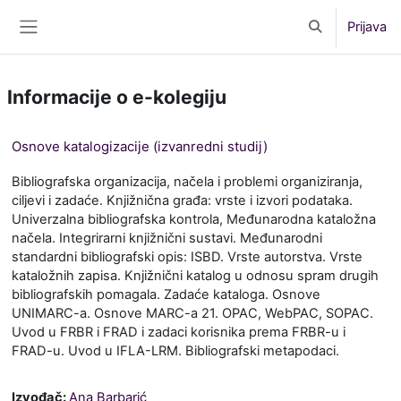
Preskoči na sadržaj
Prijava
Toggle search 
Bočni panel
Informacije o e-kolegiju
Osnove katalogizacije (izvanredni studij)
Bibliografska organizacija, načela i problemi organiziranja,
ciljevi i zadaće. Knjižnična građa: vrste i izvori podataka.
Univerzalna bibliografska kontrola, Međunarodna kataložna
načela. Integrirarni knjižnični sustavi. Međunarodni
standardni bibliografski opis: ISBD. Vrste autorstva. Vrste
kataložnih zapisa. Knjižnični katalog u odnosu spram drugih
bibliografskih pomagala. Zadaće kataloga. Osnove
UNIMARC-a. Osnove MARC-a 21. OPAC, WebPAC, SOPAC.
Uvod u FRBR i FRAD i zadaci korisnika prema FRBR-u i
FRAD-u. Uvod u IFLA-LRM. Bibliografski metapodaci.
Izvođač:
Ana Barbarić