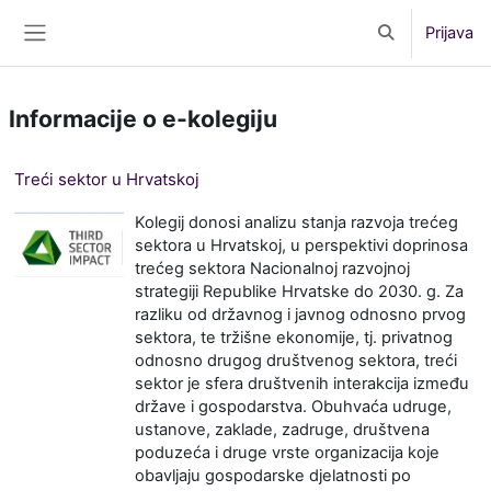
Preskoči na sadržaj
Prijava
Toggle search 
Bočni panel
Informacije o e-kolegiju
Treći sektor u Hrvatskoj
Kolegij donosi analizu stanja razvoja trećeg
sektora u Hrvatskoj, u perspektivi doprinosa
trećeg sektora Nacionalnoj razvojnoj
strategiji Republike Hrvatske do 2030. g. Za
razliku od državnog i javnog odnosno prvog
sektora, te tržišne ekonomije, tj. privatnog
odnosno drugog društvenog sektora, treći
sektor je sfera društvenih interakcija između
države i gospodarstva. Obuhvaća udruge,
ustanove, zaklade, zadruge, društvena
poduzeća i druge vrste organizacija koje
obavljaju gospodarske djelatnosti po