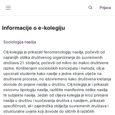
Preskoči na sadržaj
Prijava
Toggle search 
Bočni panel
Informacije o e-kolegiju
Sociologija nasilja
Cilj kolegija je prikazati fenomenologiju nasilja, počevši od
najranijih oblika društvenog organiziranja do suvremenih
društava 21. stoljeća, počevši od mikro do makro društvene
razine. Korištenjem socioloških koncepata i metoda, cilj je
upoznati studente kako nasilje s jedne strane utječe na
društvene procese, no istovremeno kako društvena kretanja
dovode do pojave nasilja u društvu. Cilj kolegija je i prikazati
osnovnu tipologiju nasilja, različite manifestne oblike nasilja
te subjekte nasilja. Jedan od ciljeva kolegija je kroz primjere
nasilja u društvu i suočavanja društva s nasiljem, prikazati
specifičnosti, ali i zajednička obilježja suvremenih društava i
strukturalne uvjete koji dovode do sličnih ili različitih