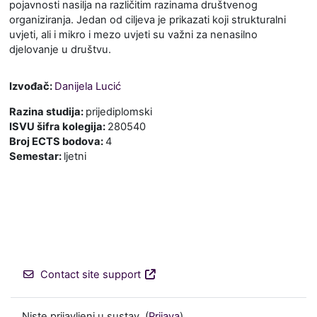
pojavnosti nasilja na različitim razinama društvenog
organiziranja. Jedan od ciljeva je prikazati koji strukturalni
uvjeti, ali i mikro i mezo uvjeti su važni za nenasilno
djelovanje u društvu.
Izvođač:
Danijela Lucić
Razina studija
:
prijediplomski
ISVU šifra kolegija
:
280540
Broj ECTS bodova
:
4
Semestar
:
ljetni
Contact site support
Niste prijavljeni u sustav. (
Prijava
)