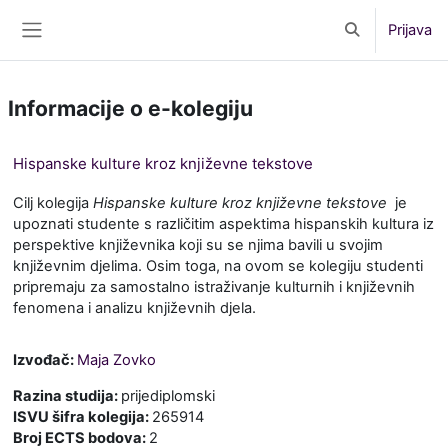
Preskoči na sadržaj
Prijava
Toggle search 
Bočni panel
Informacije o e-kolegiju
Hispanske kulture kroz književne tekstove
Cilj kolegija
Hispanske kulture kroz književne tekstove
je
upoznati studente s različitim aspektima hispanskih kultura iz
perspektive književnika koji su se njima bavili u svojim
književnim djelima. Osim toga, na ovom se kolegiju studenti
pripremaju za samostalno istraživanje kulturnih i književnih
fenomena i analizu književnih djela.
Izvođač:
Maja Zovko
Razina studija
:
prijediplomski
ISVU šifra kolegija
:
265914
Broj ECTS bodova
:
2