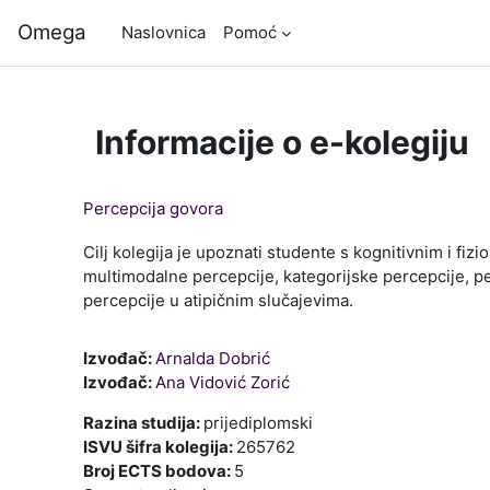
Preskoči na sadržaj
Omega
Naslovnica
Pomoć
Informacije o e-kolegiju
Percepcija govora
Cilj kolegija je upoznati studente s kognitivnim i
multimodalne percepcije, kategorijske percepcije, pe
percepcije u atipičnim slučajevima.
Izvođač:
Arnalda Dobrić
Izvođač:
Ana Vidović Zorić
Razina studija
:
prijediplomski
ISVU šifra kolegija
:
265762
Broj ECTS bodova
:
5