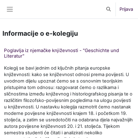
Preskoči na sadržaj
Prijava
Toggle search 
Bočni panel
Informacije o e-kolegiju
Poglavlja iz njemačke književnosti - "Geschichte und
Literatur"
Kolegij se bavi jednim od ključnih pitanja europske
književnosti:
kako se književnost odnosi prema povijesti
. U
uvodnom dijelu upoznat ćemo se s osnovnim teorijskim
pristupima tom odnosu: razgovarat ćemo o razlikama i
sličnostima između književnog i historiografskog pisanja te o
različitim filozofsko-povijesnim pogledima na ulogu povijesti
u književnosti. U nastavku kolegija razmotrit ćemo
nastanak
moderne povijesne književnosti
krajem 18. i početkom 19.
stoljeća, a zatim se usredotočiti na
odabrana djela najvažnijih
autora povijesne književnosti 20. i 21. stoljeća
. Tijekom
semestra studenti će čitati i analizirati nekoliko