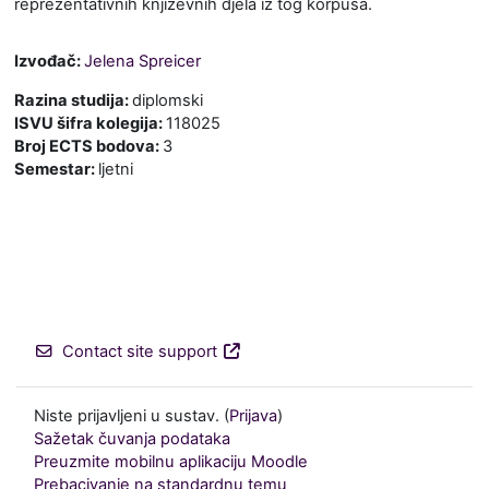
reprezentativnih književnih djela iz tog korpusa.
Izvođač:
Jelena Spreicer
Razina studija
:
diplomski
ISVU šifra kolegija
:
118025
Broj ECTS bodova
:
3
Semestar
:
ljetni
Contact site support
Niste prijavljeni u sustav. (
Prijava
)
Sažetak čuvanja podataka
Preuzmite mobilnu aplikaciju Moodle
Prebacivanje na standardnu temu