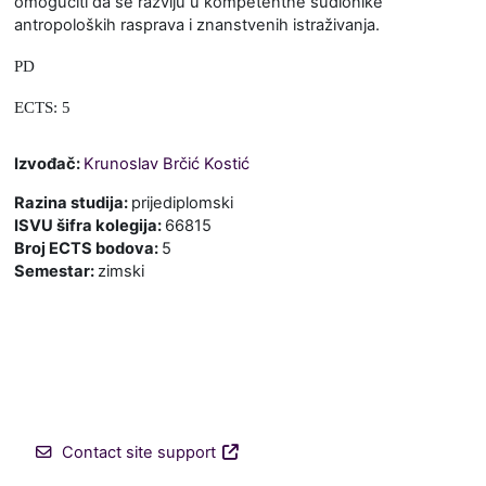
omogućiti da se razviju u kompetentne sudionike
antropoloških rasprava i znanstvenih istraživanja.
PD
ECTS: 5
Izvođač:
Krunoslav Brčić Kostić
Razina studija
:
prijediplomski
ISVU šifra kolegija
:
66815
Broj ECTS bodova
:
5
Semestar
:
zimski
Contact site support