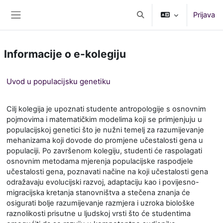
Preskoči na sadržaj
Prijava
Toggle search input
Bočni panel
Informacije o e-kolegiju
Uvod u populacijsku genetiku
Cilj kolegija je upoznati studente antropologije s osnovnim
pojmovima i matematičkim modelima koji se primjenjuju u
populacijskoj genetici što je nužni temelj za razumijevanje
mehanizama koji dovode do promjene učestalosti gena u
populaciji. Po završenom kolegiju, studenti će raspolagati
osnovnim metodama mjerenja populacijske raspodjele
učestalosti gena, poznavati načine na koji učestalosti gena
odražavaju evolucijski razvoj, adaptaciju kao i povijesno-
migracijska kretanja stanovništva a stečena znanja će
osigurati bolje razumijevanje razmjera i uzroka biološke
raznolikosti prisutne u ljudskoj vrsti što će studentima