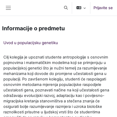
Preskoči na glavno vsebino
Prijavite se
Preklopi iskalni vnos
Stransko polje
Informacije o predmetu
Uvod u populacijsku genetiku
Cilj kolegija je upoznati studente antropologije s osnovnim
pojmovima i matematičkim modelima koji se primjenjuju u
populacijskoj genetici što je nužni temelj za razumijevanje
mehanizama koji dovode do promjene učestalosti gena u
populaciji. Po završenom kolegiju, studenti će raspolagati
osnovnim metodama mjerenja populacijske raspodjele
učestalosti gena, poznavati načine na koji učestalosti gena
odražavaju evolucijski razvoj, adaptaciju kao i povijesno-
migracijska kretanja stanovništva a stečena znanja će
osigurati bolje razumijevanje razmjera i uzroka biološke
raznolikosti prisutne u ljudskoj vrsti što će studentima