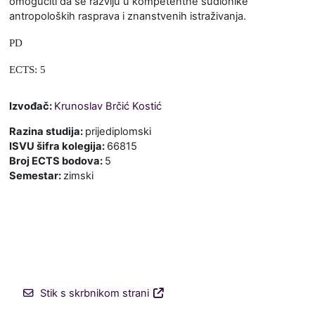
omogućiti da se razviju u kompetentne sudionike
antropoloških rasprava i znanstvenih istraživanja.
PD
ECTS: 5
Izvođač:
Krunoslav Brčić Kostić
Razina studija
:
prijediplomski
ISVU šifra kolegija
:
66815
Broj ECTS bodova
:
5
Semestar
:
zimski
Stik s skrbnikom strani