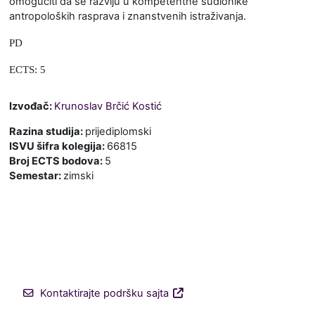
omogućiti da se razviju u kompetentne sudionike
antropoloških rasprava i znanstvenih istraživanja.
PD
ECTS: 5
Izvođač:
Krunoslav Brčić Kostić
Razina studija
:
prijediplomski
ISVU šifra kolegija
:
66815
Broj ECTS bodova
:
5
Semestar
:
zimski
Kontaktirajte podršku sajta