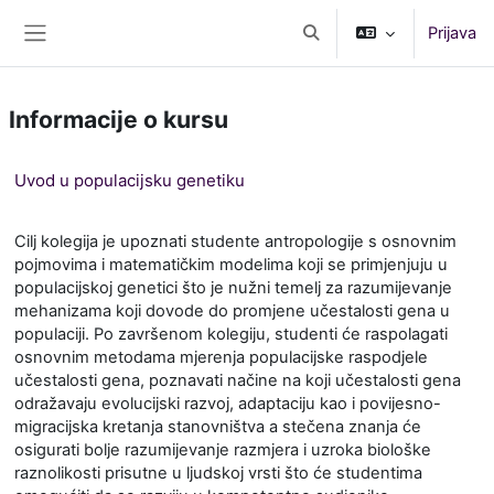
Idi na glavni sadržaj
Prijava
Uključi/isključi polje za p
Bočni panel
Informacije o kursu
Uvod u populacijsku genetiku
Cilj kolegija je upoznati studente antropologije s osnovnim
pojmovima i matematičkim modelima koji se primjenjuju u
populacijskoj genetici što je nužni temelj za razumijevanje
mehanizama koji dovode do promjene učestalosti gena u
populaciji. Po završenom kolegiju, studenti će raspolagati
osnovnim metodama mjerenja populacijske raspodjele
učestalosti gena, poznavati načine na koji učestalosti gena
odražavaju evolucijski razvoj, adaptaciju kao i povijesno-
migracijska kretanja stanovništva a stečena znanja će
osigurati bolje razumijevanje razmjera i uzroka biološke
raznolikosti prisutne u ljudskoj vrsti što će studentima