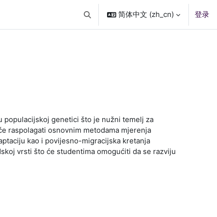
简体中文 ‎(zh_cn)‎
登录
切换搜索输入
populacijskoj genetici što je nužni temelj za
i će raspolagati osnovnim metodama mjerenja
aptaciju kao i povijesno-migracijska kretanja
dskoj vrsti što će studentima omogućiti da se razviju