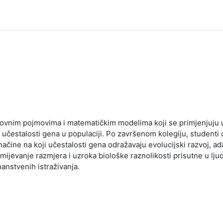
snovnim pojmovima i matematičkim modelima koji se primjenjuju u 
čestalosti gena u populaciji. Po završenom kolegiju, student
ačine na koji učestalosti gena odražavaju evolucijski razvoj, ad
mijevanje razmjera i uzroka biološke raznolikosti prisutne u lju
anstvenih istraživanja.