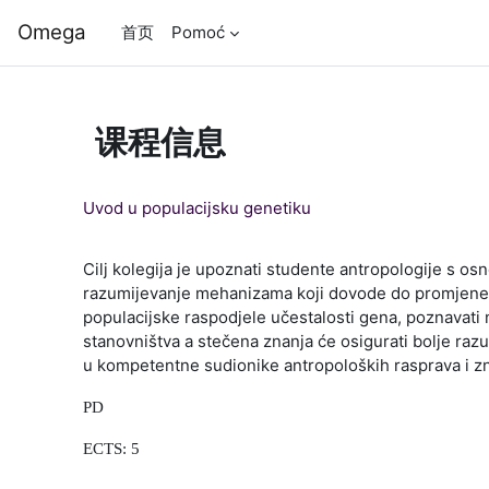
跳到主要内容
Omega
首页
Pomoć
课程信息
Uvod u populacijsku genetiku
Cilj kolegija je upoznati studente antropologije s o
razumijevanje mehanizama koji dovode do promjene u
populacijske raspodjele učestalosti gena, poznavati n
stanovništva a stečena znanja će osigurati bolje razu
u kompetentne sudionike antropoloških rasprava i zn
PD
ECTS: 5