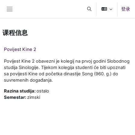
跳到主要内容
登录
切换搜索输入
停靠面板
课程信息
Povijest Kine 2
Povijest Kine 2 obavezni je kolegij na prvoj godini Slobodnog
studija Sinologije. Tijekom kolegija studenti će biti upoznati
sa povijesti Kine od početka dinastije Song (960. g.) do
suvremenih događanja.
Razina studija
:
ostalo
Semestar
:
zimski