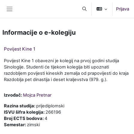
Preskoči na sadržaj
Prijava
Toggle search input
Bočni panel
Informacije o e-kolegiju
Povijest Kine 1
Povijest Kine 1 obavezni je kolegij na prvoj godini studija
Sinologije. Studenti će tijekom kolegija biti upoznati
razdobljem povijesti kineskih zemalja od prapovijesti do kraja
Razdoblja pet dinastija i deset kraljevstva (979. g.).
Izvođač:
Mojca Pretnar
Razina studija
:
prijediplomski
ISVU šifra kolegija
:
266196
Broj ECTS bodova
:
4
Semestar
:
zimski