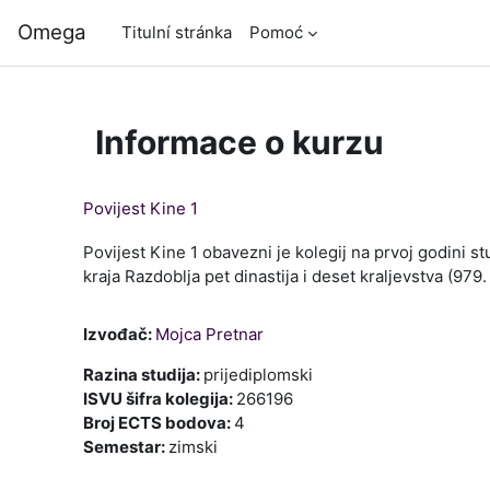
Přejít k hlavnímu obsahu
Omega
Titulní stránka
Pomoć
Informace o kurzu
Povijest Kine 1
Povijest Kine 1 obavezni je kolegij na prvoj godini st
kraja Razdoblja pet dinastija i deset kraljevstva (979.
Izvođač:
Mojca Pretnar
Razina studija
:
prijediplomski
ISVU šifra kolegija
:
266196
Broj ECTS bodova
:
4
Semestar
:
zimski