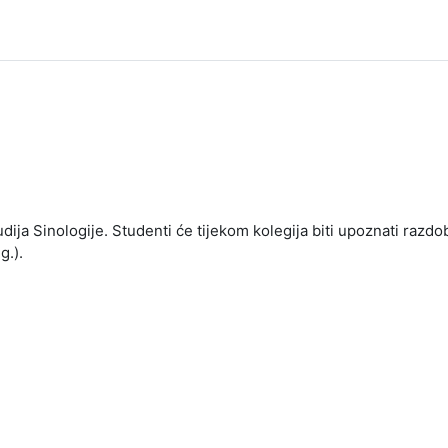
udija Sinologije. Studenti će tijekom kolegija biti upoznati razd
 g.).