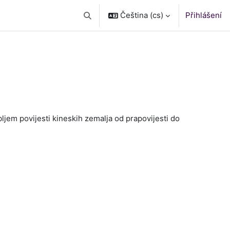
Čeština ‎(cs)‎
Přihlášení
Přepnout vyhledávání
obljem povijesti kineskih zemalja od prapovijesti do