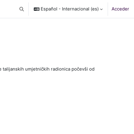
Español - Internacional ‎(es)‎
Acceder
Selector de búsqueda de entrada
e talijanskih umjetničkih radionica počevši od