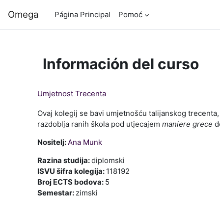
Salta al contenido principal
Omega
Página Principal
Pomoć
Información del curso
Umjetnost Trecenta
Ovaj kolegij se bavi umjetnošću talijanskog trecenta,
razdoblja ranih škola pod utjecajem
maniere grece
d
Nositelj:
Ana Munk
Razina studija
:
diplomski
ISVU šifra kolegija
:
118192
Broj ECTS bodova
:
5
Semestar
:
zimski