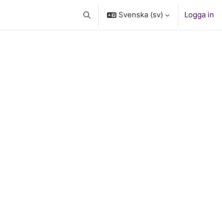
Svenska ‎(sv)‎
Logga in
Växla sökinmatning