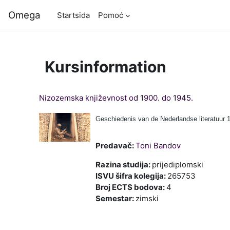
Gå direkt till huvudinnehåll
Omega
Startsida
Pomoć
Kursinformation
Nizozemska književnost od 1900. do 1945.
Geschiedenis van de Nederlandse literatuur 
Predavač:
Toni Bandov
Razina studija
:
prijediplomski
ISVU šifra kolegija
:
265753
Broj ECTS bodova
:
4
Semestar
:
zimski